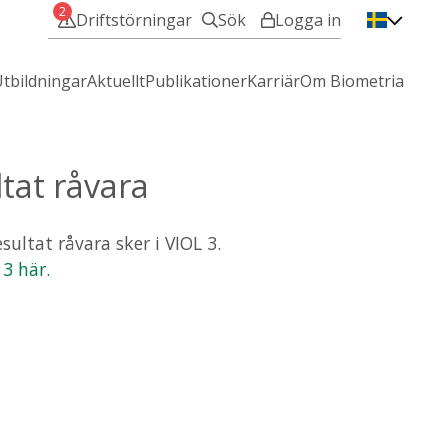
2
Driftstörningar
Sök
Logga in
VIOL 3 - Min användare
tbildningar
Aktuellt
Publikationer
Karriär
Om Biometria
VIOL 2 - IT-Tjänster
tat råvara
Mina sidor
ultat råvara sker i VIOL 3.
 3 här.
Hjälp med att logga in?