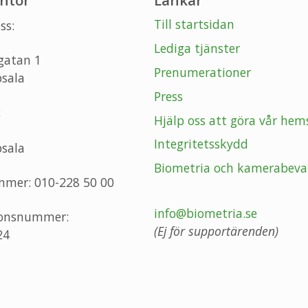
ntor
Länkar
Till startsidan
ss:
Lediga tjänster
gatan 1
Prenumerationer
sala
Press
:
Hjälp oss att göra vår hem
Integritetsskydd
sala
Biometria och kamerabeva
mmer: 010-228 50 00
info@biometria.se
ionsnummer:
(Ej för supportärenden)
24