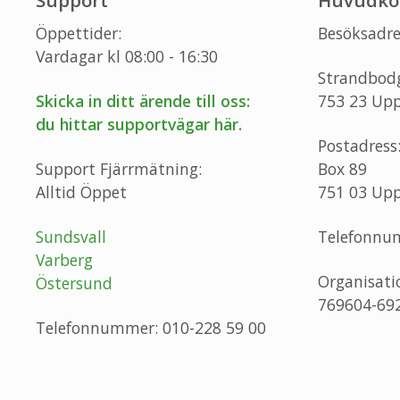
Support
Huvudko
Öppettider:
Besöksadre
Vardagar kl 08:00 - 16:30
Strandbod
Skicka in ditt ärende till oss:
753 23 Upp
du hittar supportvägar här.
Postadress
Support Fjärrmätning:
Box 89
Alltid Öppet
751 03 Upp
Sundsvall
Telefonnu
Varberg
Organisat
Östersund
769604-69
Telefonnummer: 010-228 59 00