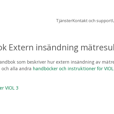
Tjänster
Kontakt och support
U
k Extern insändning mätresul
andbok som beskriver hur extern insändning av mätres
 och alla andra
handböcker och instruktioner för VIOL
er
VIOL 3