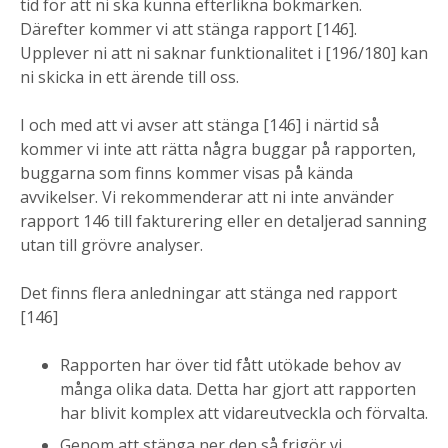
tid för att ni ska kunna efterlikna bokmärken.
Därefter kommer vi att stänga rapport [146].
Upplever ni att ni saknar funktionalitet i [196/180] kan
ni skicka in ett ärende till oss.
I och med att vi avser att stänga [146] i närtid så
kommer vi inte att rätta några buggar på rapporten,
buggarna som finns kommer visas på kända
avvikelser. Vi rekommenderar att ni inte använder
rapport 146 till fakturering eller en detaljerad sanning
utan till grövre analyser.
Det finns flera anledningar att stänga ned rapport
[146]
Rapporten har över tid fått utökade behov av
många olika data. Detta har gjort att rapporten
har blivit komplex att vidareutveckla och förvalta.
Genom att stänga ner den så frigör vi