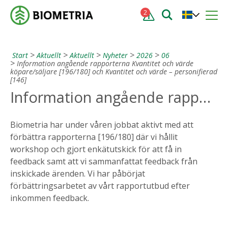
2
Start
Aktuellt
Aktuellt
Nyheter
2026
06
Information angående rapporterna Kvantitet och värde
köpare/säljare [196/180] och Kvantitet och värde – personifierad
[146]
Information angående rapporterna Kvantitet och värde köpare/säljare [196/180] och Kvantitet och värde – personifierad [146]
Biometria har under våren jobbat aktivt med att
förbättra rapporterna [196/180] där vi hållit
workshop och gjort enkätutskick för att få in
feedback samt att vi sammanfattat feedback från
inskickade ärenden. Vi har påbörjat
förbättringsarbetet av vårt rapportutbud efter
inkommen feedback.