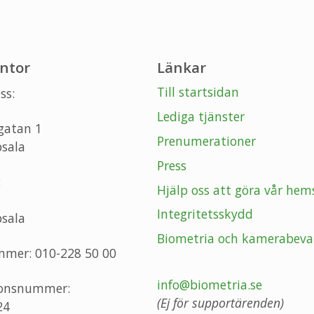
ntor
Länkar
Till startsidan
ss:
Lediga tjänster
gatan 1
Prenumerationer
sala
Press
:
Hjälp oss att göra vår hem
Integritetsskydd
sala
Biometria och kamerabeva
mmer: 010-228 50 00
info@biometria.se
ionsnummer:
(Ej för supportärenden)
24