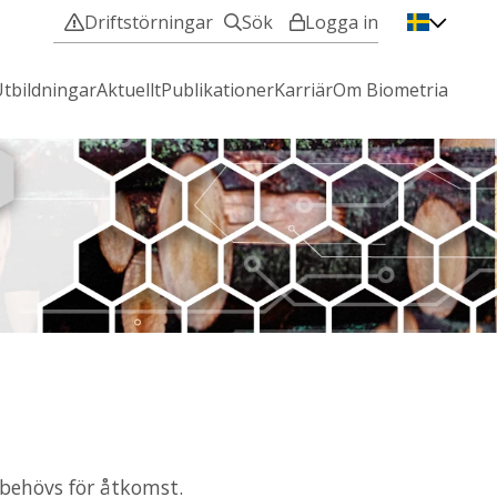
Driftstörningar
Sök
Logga in
VIOL 3 - Min användare
tbildningar
Aktuellt
Publikationer
Karriär
Om Biometria
VIOL 2 - IT-Tjänster
Mina sidor
Hjälp med att logga in?
 behövs för åtkomst.