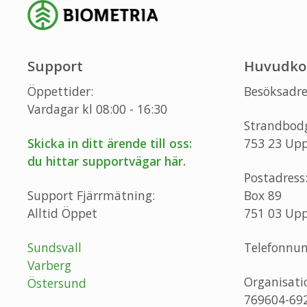
Support
Huvudko
Öppettider:
Besöksadre
Vardagar kl 08:00 - 16:30
Strandbod
Skicka in ditt ärende till oss:
753 23 Upp
du hittar supportvägar här.
Postadress
Support Fjärrmätning:
Box 89
Alltid Öppet
751 03 Upp
Sundsvall
Telefonnu
Varberg
Organisat
Östersund
769604-69