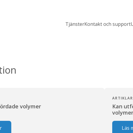
Tjänster
Kontakt och support
U
tion
ARTIKLA
kördade volymer
Kan utf
volyme
r
Läs 