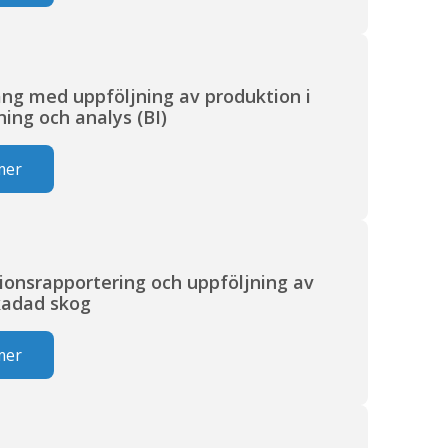
R
ng med uppföljning av produktion i
ning och analys (BI)
mer
R
ionsrapportering och uppföljning av
kadad skog
mer
R