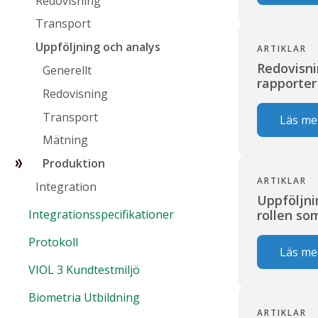
Redovisning
Transport
Uppföljning och analys
ARTIKLAR
Redovisn
Generellt
rapporte
Redovisning
Transport
Läs me
Mätning
Produktion
ARTIKLAR
Integration
Uppföljni
Integrationsspecifikationer
rollen so
Protokoll
Läs me
VIOL 3 Kundtestmiljö
Biometria Utbildning
ARTIKLAR