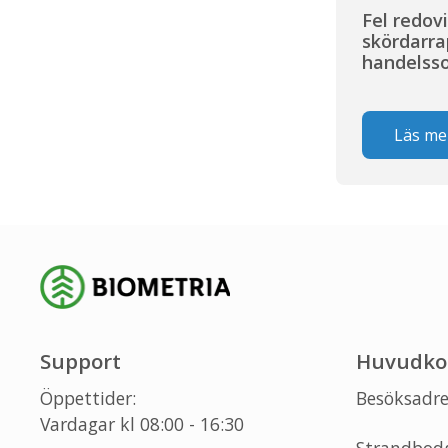
Fel redov
skördarra
handelss
Läs me
Support
Huvudko
Öppettider:
Besöksadre
Vardagar kl 08:00 - 16:30