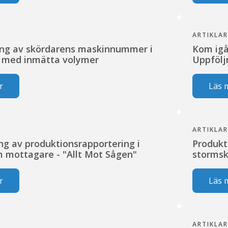
ARTIKLA
ing av skördarens maskinnummer i
Kom igå
r med inmätta volymer
Uppfölj
r
Läs 
ARTIKLA
ng av produktionsrapportering i
Produkt
m mottagare - "Allt Mot Sågen"
storms
r
Läs 
ARTIKLA