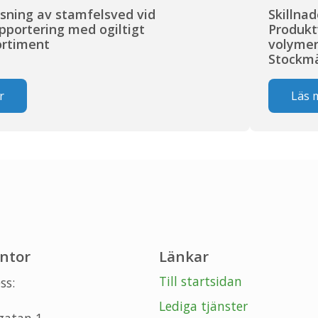
isning av stamfelsved vid
Skillna
pportering med ogiltigt
Produkt
ortiment
volymer
Stockmä
r
Läs 
ntor
Länkar
Till startsidan
ss:
Lediga tjänster