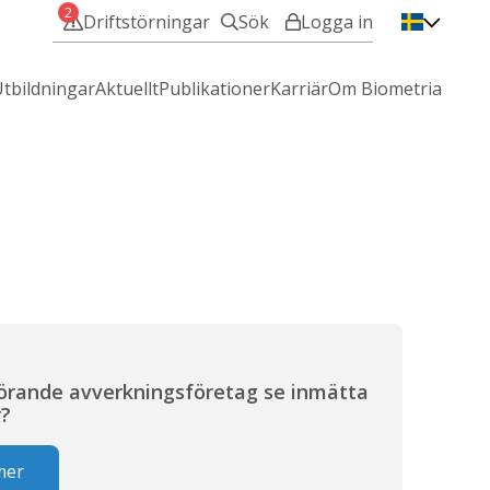
2
Driftstörningar
Sök
Logga in
VIOL 3 - Min användare
tbildningar
Aktuellt
Publikationer
Karriär
Om Biometria
VIOL 2 - IT-Tjänster
Mina sidor
Hjälp med att logga in?
R
örande avverkningsföretag se inmätta
r?
mer