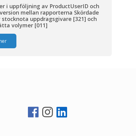
der i uppföljning av ProductUserID och
version mellan rapporterna Skördade
 stocknota uppdragsgivare [321] och
tta volymer [011]
mer