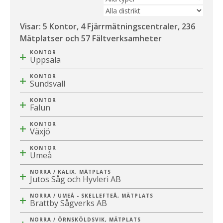
Visar: 5 Kontor, 4 Fjärrmätningscentraler, 236
Mätplatser och 57 Fältverksamheter
KONTOR
Uppsala
Besöksadress:
KONTOR
Strandbodgatan 1, Uppsala
Sundsvall
Besöksadress:
KONTOR
Postadress:
Skepparplatsen 1
Falun
Biometria ek för
Besök- och postsadress:
KONTOR
Box 89
Postadress:
Pelle Bergs backe 3
Växjö
751 03 UPPSALA
Biometria ek för
791 50 FALUN
Besök- och postadress:
KONTOR
Hitta hit
851 83 SUNDSVALL
Hitta hit
Honnörsgatan 14, vån 3
Umeå
Hitta hit
352 36 VÄXJÖ
Besöksadress:
NORRA / KALIX, MÄTPLATS
Hitta hit
Kaserngatan 3
Jutos Såg och Hyvleri AB
Teurajärvi 6
NORRA / UMEÅ - SKELLEFTEÅ, MÄTPLATS
Postadress:
980 60 Korpilombolo
Brattby Sågverks AB
Biometria ek för
Brattby 45
NORRA / ÖRNSKÖLDSVIK, MÄTPLATS