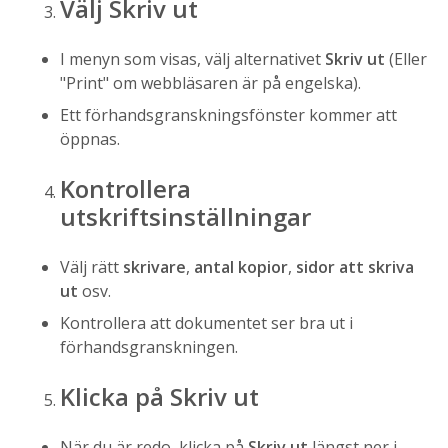
Välj Skriv ut
I menyn som visas, välj alternativet
Skriv ut
(Eller
"Print" om webbläsaren är på engelska).
Ett förhandsgranskningsfönster kommer att
öppnas.
Kontrollera
utskriftsinställningar
Välj rätt
skrivare
,
antal kopior
,
sidor att skriva
ut
osv.
Kontrollera att dokumentet ser bra ut i
förhandsgranskningen.
Klicka på Skriv ut
När du är redo, klicka på
Skriv ut
längst ner i