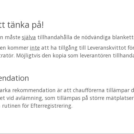
tt tänka på!
en måste
själva
tillhandahålla de nödvändiga blankett
ren kommer
inte
att ha tillgång till Leveranskvittot fö
ratör. Möjligtvis den kopia som leverantören tillhanda
ndation
arka rekommendation är att chaufförerna tillämpar de
 vid avlämning, som tillämpas på större mätplatser oc
rutinen för Efterregistrering.