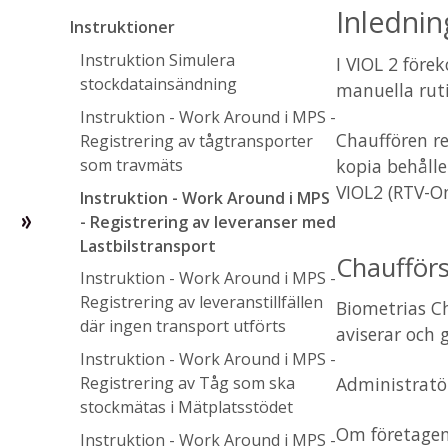
Inlednin
Instruktioner
Instruktion Simulera
I VIOL 2 före
stockdatainsändning
manuella ruti
Instruktion - Work Around i MPS -
Chauffören re
Registrering av tågtransporter
som travmäts
kopia behålle
VIOL2 (RTV-On
Instruktion - Work Around i MPS
- Registrering av leveranser med
Lastbilstransport
Chaufförs
Instruktion - Work Around i MPS -
Registrering av leveranstillfällen
Biometrias Ch
där ingen transport utförts
aviserar och 
Instruktion - Work Around i MPS -
Administratör
Registrering av Tåg som ska
stockmätas i Mätplatsstödet
Om företagen
Instruktion - Work Around i MPS -