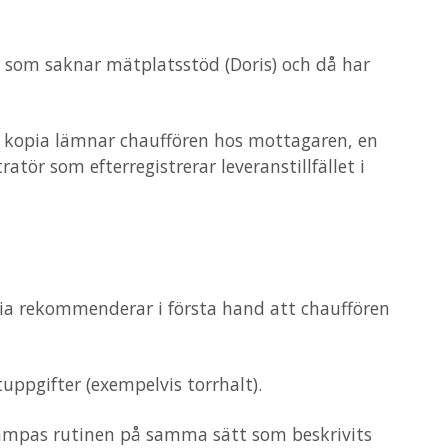
er som saknar mätplatsstöd (Doris) och då har
 En kopia lämnar chauffören hos mottagaren, en
atör som efterregistrerar leveranstillfället i
ria rekommenderar i första hand att chauffören
uppgifter (exempelvis torrhalt).
llämpas rutinen på samma sätt som beskrivits