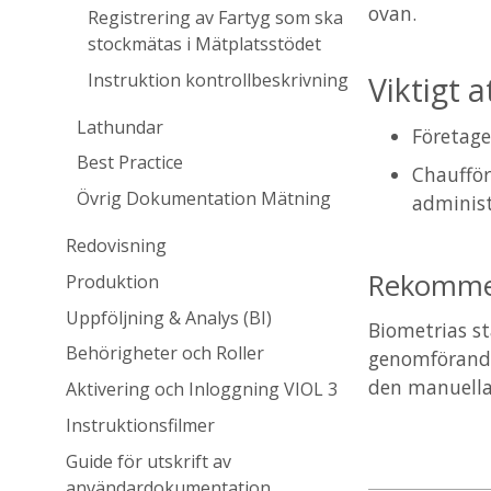
ovan.
Registrering av Fartyg som ska
stockmätas i Mätplatsstödet
Instruktion kontrollbeskrivning
Viktigt a
Lathundar
Företag
Best Practice
Chauffö
Övrig Dokumentation Mätning
administ
Redovisning
Rekomme
Produktion
Uppföljning & Analys (BI)
Biometrias st
Behörigheter och Roller
genomförandet
den manuella 
Aktivering och Inloggning VIOL 3
Instruktionsfilmer
Guide för utskrift av
användardokumentation