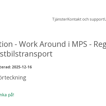
Tjänster
Kontakt och support
U
tion - Work Around i MPS - Reg
tbilstransport
erad: 2025-12-16
örteckning
änka på!