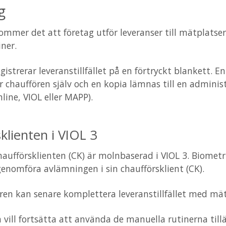
g
kommer det att företag utför leveranser till mätplats
ner.
gistrerar leveranstillfället på en förtryckt blankett.
r chauffören själv och en kopia lämnas till en administr
line, VIOL eller MAPP).
klienten i VIOL 3
aufförsklienten (CK) är molnbaserad i VIOL 3. Biomet
genomföra avlämningen i sin chaufförsklient (CK).
en kan senare komplettera leveranstillfället med mät
 vill fortsätta att använda de manuella rutinerna ti