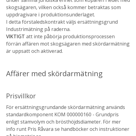
under samma juridiska enhet som köparen i ledet med
skogsägaren, vilken också kommer betraktas som
uppdragivare i produktionsunderlaget.
I detta förstaledskontrakt väljs ersättningsgrund
Industrimätning på raderna.
VIKTIGT
att inte påbörja produktionsprocessen
förrän affären mot skogsägaren med skördarmätning
är uppsatt och aktiverad.
Affärer med skördarmätning
Prisvillkor
För ersättningsgrundande skördarmätning används
standardkomponent KOM 000000160 - Grundpris
enligt stamvolym och brösthöjdsdiameter. För mer
info runt Pris Råvara se handböcker och instruktioner