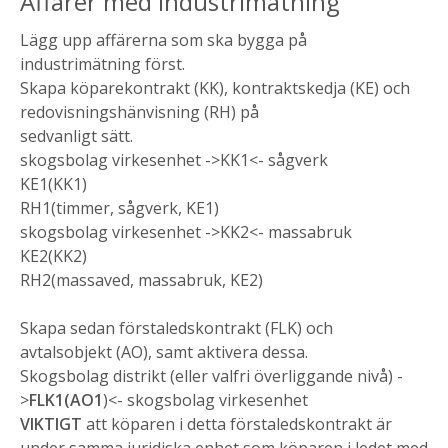
Affärer med industrimätning
Lägg upp affärerna som ska bygga på
industrimätning först.
Skapa köparekontrakt (KK), kontraktskedja (KE) och
redovisningshänvisning (RH) på
sedvanligt sätt.
skogsbolag virkesenhet ->KK1<- sågverk
KE1(KK1)
RH1(timmer, sågverk, KE1)
skogsbolag virkesenhet ->KK2<- massabruk
KE2(KK2)
RH2(massaved, massabruk, KE2)
Skapa sedan förstaledskontrakt (FLK) och
avtalsobjekt (AO), samt aktivera dessa.
Skogsbolag distrikt (eller valfri överliggande nivå) -
>
FLK1(AO1
)<- skogsbolag virkesenhet
VIKTIGT
att köparen i detta förstaledskontrakt är