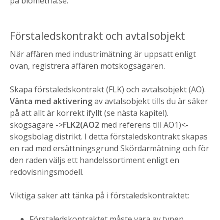
på biometria.se.
Förstaledskontrakt och avtalsobjekt
När affären med industrimätning är uppsatt enligt
ovan, registrera affären motskogsägaren.
Skapa förstaledskontrakt (FLK) och avtalsobjekt (AO).
Vänta med aktivering
av avtalsobjekt tills du är säker
på att allt är korrekt ifyllt (se nästa kapitel).
skogsägare ->
FLK2(AO2
med referens till AO1)<-
skogsbolag distrikt. I detta förstaledskontrakt skapas
en rad med ersättningsgrund Skördarmätning och för
den raden väljs ett handelssortiment enligt en
redovisningsmodell.
Viktiga saker att tänka på i förstaledskontraktet:
Förstaledskontraktet måste vara av typen