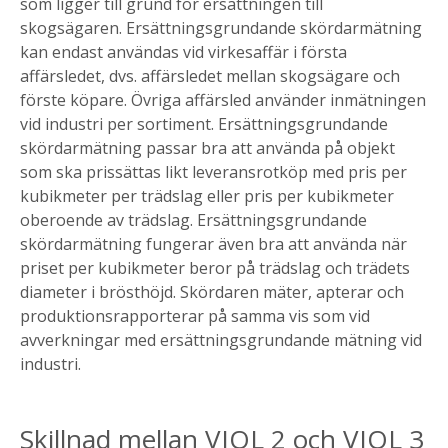
som ligger till grund för ersättningen till
skogsägaren. Ersättningsgrundande skördarmätning
kan endast användas vid virkesaffär i första
affärsledet, dvs. affärsledet mellan skogsägare och
förste köpare. Övriga affärsled använder inmätningen
vid industri per sortiment. Ersättningsgrundande
skördarmätning passar bra att använda på objekt
som ska prissättas likt leveransrotköp med pris per
kubikmeter per trädslag eller pris per kubikmeter
oberoende av trädslag. Ersättningsgrundande
skördarmätning fungerar även bra att använda när
priset per kubikmeter beror på trädslag och trädets
diameter i brösthöjd. Skördaren mäter, apterar och
produktionsrapporterar på samma vis som vid
avverkningar med ersättningsgrundande mätning vid
industri.
Skillnad mellan VIOL 2 och VIOL 3