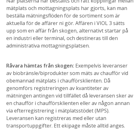
När platserna har beställts och rätt kopplingar mellan
mätplats och mottagningsplats har gjorts, kan man
beställa mätningsflöden för de sortiment som är
aktuella för de affärer ni gör. Affären i VIOL 3 sätts
upp som en affär från skogen, alternativt startar på
en industri eller terminal, och destineras till den
administrativa mottagningsplatsen.
Råvara hämtas från skogen:
Exempelvis leveranser
av biobränsle/biprodukter som mäts av chaufför vid
obemannad mätplats i chaufförsklienten. Då
genomförs registreringen av kvantiteter av
mätningen antingen vid tillfället då leveransen sker av
en chaufför i chaufförsklienten eller av någon annan
via efterregistrering i mätplatsstödet (MPS).
Leveransen kan registreras med eller utan
transportuppgifter. Ett ekipage måste alltid anges.