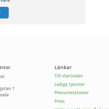
r
ntor
Länkar
Till startsidan
ss:
Lediga tjänster
gatan 1
Prenumerationer
sala
Press
: