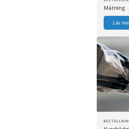
Mätning
Läs me
BESTÄLLNIN
Kundrådg