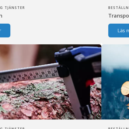
G TJÄNSTER
BESTÄLLN
n
Transpo
r
Läs 
G TJÄNSTER
BESTÄLLN