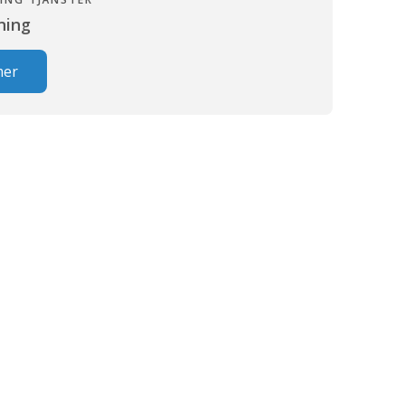
ning
mer