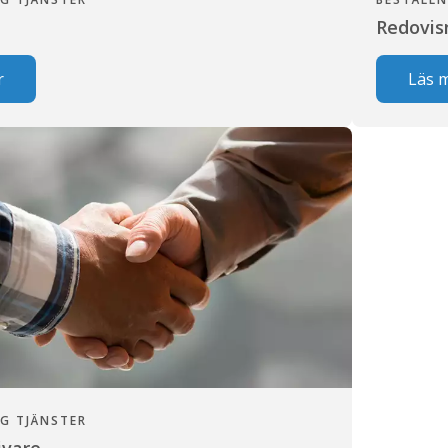
Redovis
r
Läs 
G TJÄNSTER
ivare