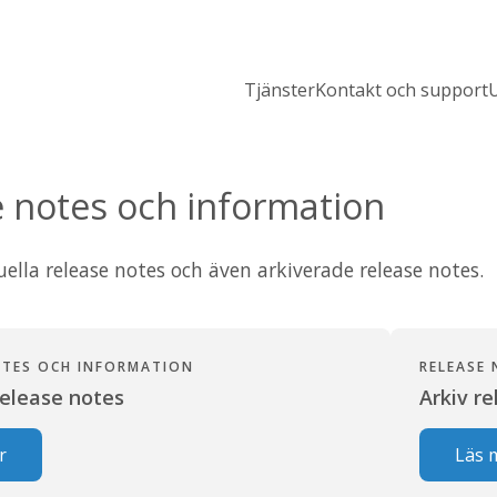
Tjänster
Kontakt och support
U
 notes och information
uella release notes och även arkiverade release notes.
OTES OCH INFORMATION
RELEASE
release notes
Arkiv r
r
Läs 