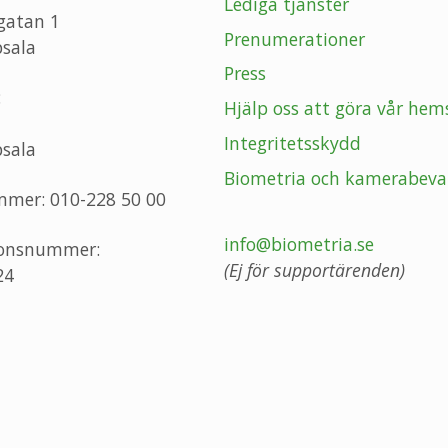
Lediga tjänster
gatan 1
Prenumerationer
sala
Press
:
Hjälp oss att göra vår hem
Integritetsskydd
sala
Biometria och kamerabeva
mmer: 010-228 50 00
info@biometria.se
ionsnummer:
(Ej för supportärenden)
24