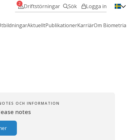
2
Driftstörningar
Sök
Logga in
VIOL 3 - Min användare
tbildningar
Aktuellt
Publikationer
Karriär
Om Biometria
VIOL 2 - IT-Tjänster
Mina sidor
Hjälp med att logga in?
 NOTES OCH INFORMATION
elease notes
mer