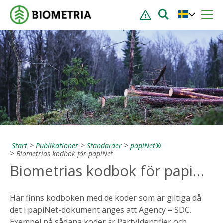
Start
Publikationer
Standarder
papiNet®
Biometrias kodbok för papiNet
Biometrias kodbok för papiNet
Här finns kodboken med de koder som är giltiga då
det i papiNet-dokument anges att Agency = SDC.
Exempel på sådana koder är PartyIdentifier och