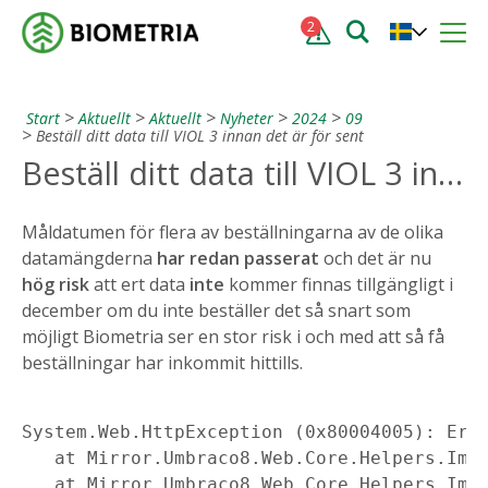
2
Start
Aktuellt
Aktuellt
Nyheter
2024
09
Beställ ditt data till VIOL 3 innan det är för sent
Beställ ditt data till VIOL 3 innan det är för sent
Måldatumen för flera av beställningarna av de olika
datamängderna
har
redan passerat
och det är nu
hög risk
att ert data
inte
kommer finnas tillgängligt i
december om du inte beställer det så snart som
möjligt Biometria ser en stor risk i och med att så få
beställningar har inkommit hittills.
System.Web.HttpException (0x80004005): Err
   at Mirror.Umbraco8.Web.Core.Helpers.Imag
   at Mirror.Umbraco8.Web.Core.Helpers.Ima