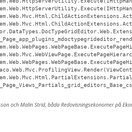
em.Web.HttpServerUtility.Execute(IHttpHan
em.Web.HttpServerUtility.Execute(IHttpHan
em.Web.Mvc.Html.ChildActionExtensions.Act
em.Web.Mvc.Html.ChildActionExtensions.Act
or.DataTypes.DocTypeGridEditor.Web.Extens
_Page_app_plugins_mdoctypegrideditor_rend
em.Web.WebPages.WebPageBase.ExecutePageHi
em.Web.Mvc.WebViewPage.ExecutePageHierarc
em.Web.WebPages.WebPageBase.ExecutePageHi
aco.Web.Mvc.ProfilingView.Render(ViewCont
em.Web.Mvc.Html.PartialExtensions.Partial
_Page_Views_Partials_grid_editors_Base_c
on och Malin Strid, båda Redovisningsekonomer på Eko