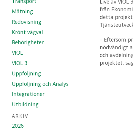
Transport
Live av VIOL 
från Ekonomi
Mätning
detta projek
Redovisning
Tjänsteutveck
Krönt vägval
– Eftersom pr
Behörigheter
nödvändigt a
VIOL
och avdelning
projektet, sä
VIOL 3
Uppföljning
Uppföljning och Analys
Integrationer
Utbildning
ARKIV
2026