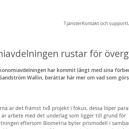
Tjänster
Kontakt och support
U
avdelningen rustar för övergå
konomiavdelningen har kommit långt med sina förbere
Sandström Wallin, berättar här mer om vad som görs
rna är det främst två projekt i fokus, dessa löper paral
 är arbete med det underlag som ligger till grund för
ttningen eftersom Biometria byter prismodell i samb