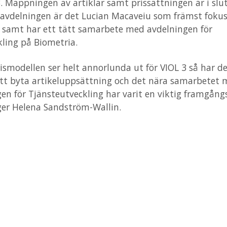
3. Mappningen av artiklar samt prissättningen är i slu
avdelningen är det Lucian Macaveiu som främst fokus
t samt har ett tätt samarbete med avdelningen för
ling på Biometria.
ismodellen ser helt annorlunda ut för VIOL 3 så har de
tt byta artikeluppsättning och det nära samarbetet m
en för Tjänsteutveckling har varit en viktig framgångs
ger Helena Sandström-Wallin.