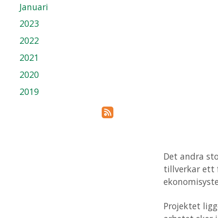
Januari
2023
2022
2021
2020
2019
Prenumerera via RSS
Det andra sto
tillverkar et
ekonomisyst
Projektet lig