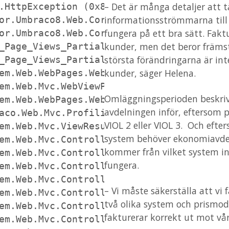
– Det är många detaljer att 
.HttpException (0x80004005): Error execut
informationsströmmarna till 
or.Umbraco8.Web.Core.Helpers.ImageHelpers
fungera på ett bra sätt. Fak
or.Umbraco8.Web.Core.Helpers.ImageHelpers
kunder, men det beror främst
_Page_Views_Partials_GridEditors_linkedIm
största förändringarna är in
_Page_Views_Partials_GridEditors_linkedIm
kunder, säger Helena.
em.Web.WebPages.WebPageBase.ExecutePageHi
em.Web.Mvc.WebViewPage.ExecutePageHierarc
Omläggningsperioden beskrive
em.Web.WebPages.WebPageBase.ExecutePageHi
avdelningen inför, eftersom p
aco.Web.Mvc.ProfilingView.Render(ViewCont
VIOL 2 eller VIOL 3. Och eft
em.Web.Mvc.ViewResultBase.ExecuteResult(C
system behöver ekonomiavdel
em.Web.Mvc.ControllerActionInvoker.Invoke
kommer från vilket system in 
em.Web.Mvc.ControllerActionInvoker.Invoke
fungera.
em.Web.Mvc.ControllerActionInvoker.Invoke
em.Web.Mvc.ControllerActionInvoker.Invoke
– Vi måste säkerställa att vi 
em.Web.Mvc.ControllerActionInvoker.Invoke
två olika system och prismode
em.Web.Mvc.ControllerActionInvoker.Invoke
fakturerar korrekt ut mot vå
em.Web.Mvc.ControllerActionInvoker.Invoke