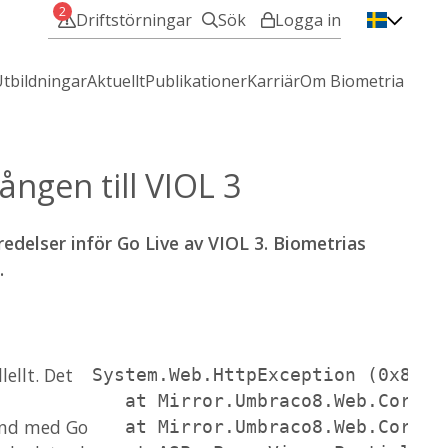
2
Driftstörningar
Sök
Logga in
VIOL 3 - Min användare
tbildningar
Aktuellt
Publikationer
Karriär
Om Biometria
VIOL 2 - IT-Tjänster
ngen till VIOL 3
Mina sidor
delser inför Go Live av VIOL 3. Biometrias
.
Hjälp med att logga in?
lellt. Det
System.Web.HttpException (0x8000
   at Mirror.Umbraco8.Web.Core.H
and med Go
   at Mirror.Umbraco8.Web.Core.H