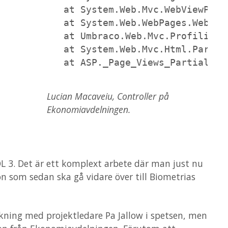
   at System.Web.Mvc.WebViewPage
   at System.Web.WebPages.WebPag
   at Umbraco.Web.Mvc.ProfilingV
   at System.Web.Mvc.Html.Partia
   at ASP._Page_Views_Partials_g
Lucian Macaveiu, Controller på
Ekonomiavdelningen.
OL 3. Det är ett komplext arbete där man just nu
ion som sedan ska gå vidare över till Biometrias
kning med projektledare Pa Jallow i spetsen, men