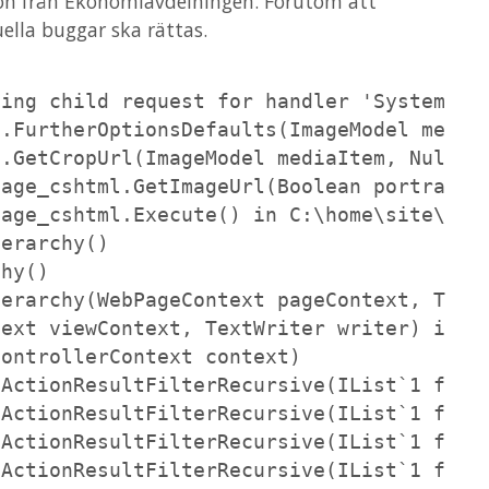
on från Ekonomiavdelningen. Förutom att
uella buggar ska rättas.
ing child request for handler 'System.Web
.FurtherOptionsDefaults(ImageModel mediaI
.GetCropUrl(ImageModel mediaItem, Nullab
age_cshtml.GetImageUrl(Boolean portrait, 
age_cshtml.Execute() in C:\home\site\wwwr
erarchy()

hy()

erarchy(WebPageContext pageContext, TextW
ext viewContext, TextWriter writer) in D:
ontrollerContext context)

ActionResultFilterRecursive(IList`1 filte
ActionResultFilterRecursive(IList`1 filte
ActionResultFilterRecursive(IList`1 filte
ActionResultFilterRecursive(IList`1 filte