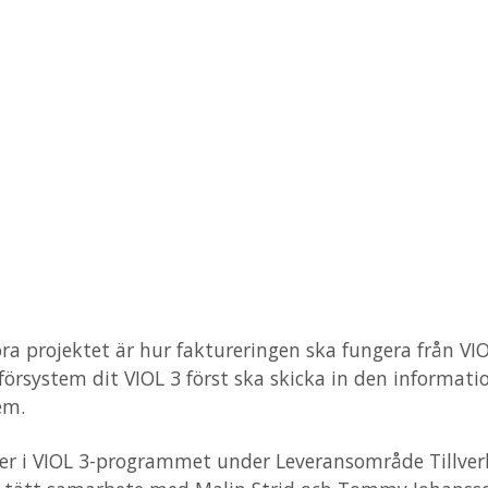
ra projektet är hur faktureringen ska fungera från VI
t försystem dit VIOL 3 först ska skicka in den informat
em.
ger i VIOL 3-programmet under Leveransområde Tillver