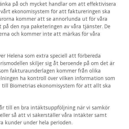
tänka på och mycket handlar om att effektivisera
ing child request for handler 'System.Web
vårt ekonomisystem för att faktureringen ska
.FurtherOptionsDefaults(ImageModel mediaI
turorna kommer att se annorlunda ut för våra
.GetCropUrl(ImageModel mediaItem, Nullab
 på den nya paketeringen av våra tjänster. De
age_cshtml.GetImageUrl(Boolean portrait, 
terna och kommer inte att märkas för våra
age_cshtml.Execute() in C:\home\site\wwwr
erarchy()

hy()

r Helena som extra speciell att förbereda
erarchy(WebPageContext pageContext, TextW
rismodellen skiljer sig åt beroende på om det är
ext viewContext, TextWriter writer) in D:
ersom fakturaunderlagen kommer från olika
ontrollerContext context)

ningen ha kontroll över vilken information som
ActionResultFilterRecursive(IList`1 filte
till Biometrias ekonomisystem för att allt ska
ActionResultFilterRecursive(IList`1 filte
ActionResultFilterRecursive(IList`1 filte
ActionResultFilterRecursive(IList`1 filte
får till en bra intäktsuppföljning när vi samkör
ActionResultFilterRecursive(IList`1 filte
ller så att vi säkerställer våra intäkter samt
ActionResultFilterRecursive(IList`1 filte
ra kunder under hela perioden.
ActionResultWithFilters(ControllerContext