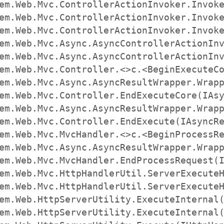
em.Web.Mvc.ControllerActionInvoker.Invoke
em.Web.Mvc.ControllerActionInvoker.Invoke
em.Web.Mvc.ControllerActionInvoker.Invoke
em.Web.Mvc.Async.AsyncControllerActionInv
em.Web.Mvc.Async.AsyncControllerActionInv
em.Web.Mvc.Controller.<>c.<BeginExecuteCo
em.Web.Mvc.Async.AsyncResultWrapper.Wrapp
em.Web.Mvc.Controller.EndExecuteCore(IAsy
em.Web.Mvc.Async.AsyncResultWrapper.Wrapp
em.Web.Mvc.Controller.EndExecute(IAsyncRe
em.Web.Mvc.MvcHandler.<>c.<BeginProcessRe
em.Web.Mvc.Async.AsyncResultWrapper.Wrapp
em.Web.Mvc.MvcHandler.EndProcessRequest(I
em.Web.Mvc.HttpHandlerUtil.ServerExecuteH
em.Web.Mvc.HttpHandlerUtil.ServerExecuteH
em.Web.HttpServerUtility.ExecuteInternal(
em.Web.HttpServerUtility.ExecuteInternal(