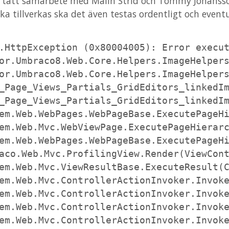
 i tätt samarbete med Malin Strid och Tommy Johanss
ka tillverkas ska det även testas ordentligt och event
.HttpException (0x80004005): Error execut
or.Umbraco8.Web.Core.Helpers.ImageHelpers
or.Umbraco8.Web.Core.Helpers.ImageHelpers
_Page_Views_Partials_GridEditors_linkedIm
_Page_Views_Partials_GridEditors_linkedIm
em.Web.WebPages.WebPageBase.ExecutePageHi
em.Web.Mvc.WebViewPage.ExecutePageHierarc
em.Web.WebPages.WebPageBase.ExecutePageHi
aco.Web.Mvc.ProfilingView.Render(ViewCont
em.Web.Mvc.ViewResultBase.ExecuteResult(C
em.Web.Mvc.ControllerActionInvoker.Invoke
em.Web.Mvc.ControllerActionInvoker.Invoke
em.Web.Mvc.ControllerActionInvoker.Invoke
em.Web.Mvc.ControllerActionInvoker.Invoke