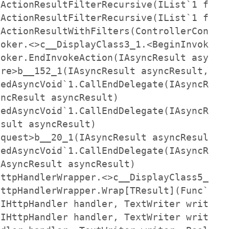
ActionResultFilterRecursive(IList`1 filte
ActionResultFilterRecursive(IList`1 filte
ActionResultWithFilters(ControllerContext
oker.<>c__DisplayClass3_1.<BeginInvokeAct
oker.EndInvokeAction(IAsyncResult asyncRe
re>b__152_1(IAsyncResult asyncResult, Exe
edAsyncVoid`1.CallEndDelegate(IAsyncResul
ncResult asyncResult)

edAsyncVoid`1.CallEndDelegate(IAsyncResul
sult asyncResult)

quest>b__20_1(IAsyncResult asyncResult, P
edAsyncVoid`1.CallEndDelegate(IAsyncResul
AsyncResult asyncResult)

ttpHandlerWrapper.<>c__DisplayClass5_0.<W
ttpHandlerWrapper.Wrap[TResult](Func`1 fu
IHttpHandler handler, TextWriter writer, 
IHttpHandler handler, TextWriter writer, 