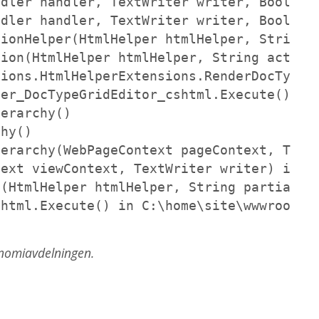
dler handler, TextWriter writer, Boolean 
dler handler, TextWriter writer, Boolean 
ionHelper(HtmlHelper htmlHelper, String a
ion(HtmlHelper htmlHelper, String actionN
ions.HtmlHelperExtensions.RenderDocTypeG
er_DocTypeGridEditor_cshtml.Execute() in 
erarchy()

hy()

erarchy(WebPageContext pageContext, TextW
ext viewContext, TextWriter writer) in D:
(HtmlHelper htmlHelper, String partialVie
shtml.Execute() in C:\home\site\wwwroot\V
nomiavdelningen.