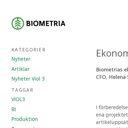
KATEGORIER
Ekonomi
Nyheter
Artiklar
Biometrias e
CFO, Helena 
Nyheter Viol 3
TAGGAR
VIOL3
I förberedelse
BI
ena projektet
Produktion
artikeluppsä