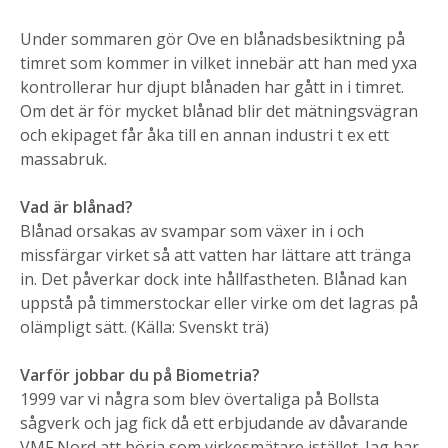
Under sommaren gör Ove en blånadsbesiktning på
timret som kommer in vilket innebär att han med yxa
kontrollerar hur djupt blånaden har gått in i timret.
Om det är för mycket blånad blir det mätningsvägran
och ekipaget får åka till en annan industri t ex ett
massabruk.
Vad är blånad?
Blånad orsakas av svampar som växer in i och
missfärgar virket så att vatten har lättare att tränga
in. Det påverkar dock inte hållfastheten. Blånad kan
uppstå på timmerstockar eller virke om det lagras på
olämpligt sätt. (Källa: Svenskt trä)
Varför jobbar du på Biometria?
1999 var vi några som blev övertaliga på Bollsta
sågverk och jag fick då ett erbjudande av dåvarande
VMF Nord att börja som virkesmätare istället. Jag har