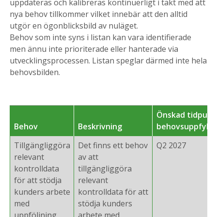
uppdateras och kalibreras kontinuerligt i takt med att
nya behov tillkommer vilket innebär att den alltid
utgör en ögonblicksbild av nuläget.
Behov som inte syns i listan kan vara identifierade
men ännu inte prioriterade eller hanterade via
utvecklingsprocessen. Listan speglar därmed inte hela
behovsbilden.
Önskad tidpunk
Behov
Beskrivning
behovsuppfylln
Tillgängliggöra
Det finns ett behov
Q2 2027
relevant
av att
kontrolldata
tillgängliggöra
för att stödja
relevant
kunders arbete
kontrolldata för att
med
stödja kunders
uppföljning
arbete med