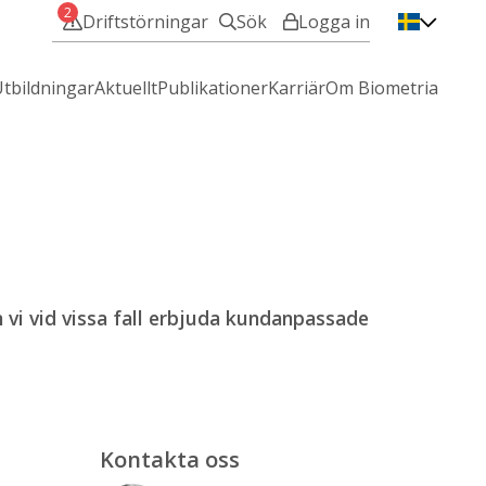
2
Driftstörningar
Sök
Logga in
VIOL 3 - Min användare
tbildningar
Aktuellt
Publikationer
Karriär
Om Biometria
VIOL 2 - IT-Tjänster
Mina sidor
Hjälp med att logga in?
 vi vid vissa fall erbjuda kundanpassade
Kontakta oss