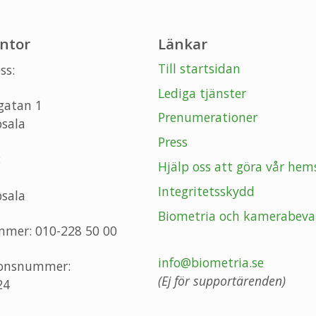
ntor
Länkar
Till startsidan
ss:
Lediga tjänster
gatan 1
Prenumerationer
sala
Press
:
Hjälp oss att göra vår hem
Integritetsskydd
sala
Biometria och kamerabeva
mmer: 010-228 50 00
info@biometria.se
ionsnummer:
(Ej för supportärenden)
24