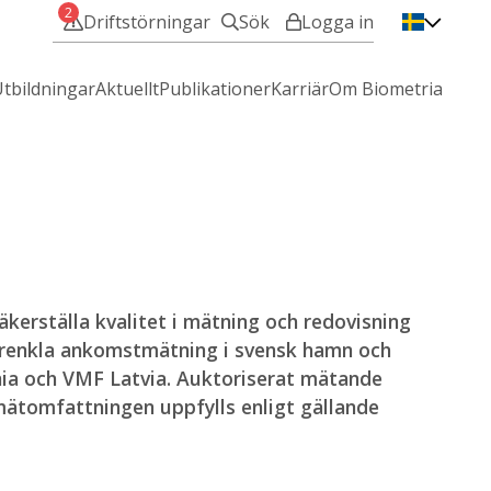
2
Driftstörningar
Sök
Logga in
VIOL 3 - Min användare
tbildningar
Aktuellt
Publikationer
Karriär
Om Biometria
VIOL 2 - IT-Tjänster
Mina sidor
Hjälp med att logga in?
kerställa kvalitet i mätning och redovisning
förenkla ankomstmätning i svensk hamn och
onia och VMF Latvia. Auktoriserat mätande
mätomfattningen uppfylls enligt gällande