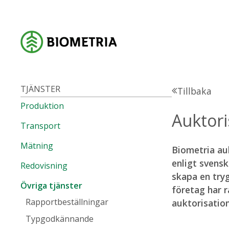
TJÄNSTER
Tillbaka
Produktion
Auktori
Transport
Mätning
Biometria auk
enligt svens
Redovisning
skapa en try
Övriga tjänster
företag har 
Rapportbeställningar
auktorisation
Typgodkännande