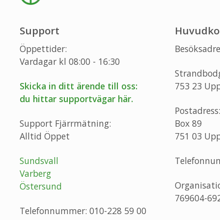
Support
Huvudko
Öppettider:
Besöksadre
Vardagar kl 08:00 - 16:30
Strandbod
Skicka in ditt ärende till oss:
753 23 Upp
du hittar supportvägar här.
Postadress
Support Fjärrmätning:
Box 89
Alltid Öppet
751 03 Upp
Sundsvall
Telefonnu
Varberg
Organisat
Östersund
769604-69
Telefonnummer: 010-228 59 00