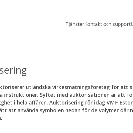
Tjänster
Kontakt och support
U
sering
toriserar utländska virkesmätningsföretag för att sä
ka instruktioner. Syftet med auktorisationen är att 
gghet i hela affären. Auktorisering rör idag VMF Est
rätt att använda symbolen nedan för de volymer där 
.