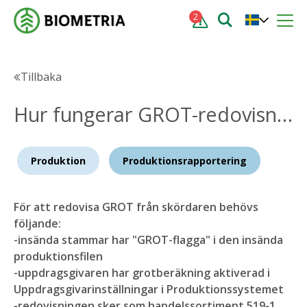
2
Tillbaka
Hur fungerar GROT-redovisning i kombination med produktionsunderlaget?
Produktion
Produktionsrapportering
För att redovisa GROT från skördaren behövs
följande:
-insända stammar har "GROT-flagga" i den insända
produktionsfilen
-uppdragsgivaren har grotberäkning aktiverad i
Uppdragsgivarinställningar i Produktionssystemet
-redovisningen sker som handelssortiment 519-1