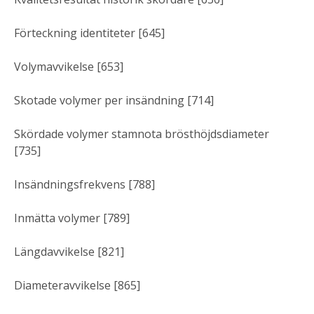
Förteckning identiteter [645]
Volymavvikelse [653]
Skotade volymer per insändning [714]
Skördade volymer stamnota brösthöjdsdiameter
[735]
Insändningsfrekvens [788]
Inmätta volymer [789]
Längdavvikelse [821]
Diameteravvikelse [865]