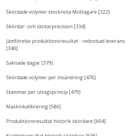
Skördade volymer stocknota Mottagare [322]
Skördar- och skotarprecision [334]
Jämförelse produktionsresultat - redovisad leverans
[340]
Saknade dagar [379]
Skördade volymer per insändning [476]
Stammar per uttagsprincip [479]
Maskinkalibrering [586]
Produktionsresultat historik skördare [604]
Kvalitetsresultat historik skördare [636]